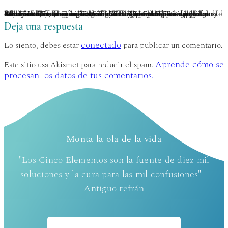
Asa Hershoff ha practicado la medicina mente-cuerpo y Vajrayana simultáneamente durante 40 años. Tras completar el tradicional retiro tibetano de meditación de tres años de duración bajo los auspicios de Kalu Rinpoche, más tarde fue ordenado lama laico. Pionero del movimiento canadiense de salud holística, es fundador del Colegio Canadiense de Medicina Naturopática (1978) y actualmente autor de 3 libros sobre salud holística. Asa ha desarrollado la Psicología Elemental como una integración de Vajrayāna, psicología humanista, medicina bioenergética y una perspectiva panglobal sobre los 5 elementos. Esta metodología transformadora de autocuración, terapia y crecimiento espiritual está representada en sus numerosos proyectos de libros actuales, Tú: verdadero y falso y Los 5 caminos de la sabiduría. www.the5wisdoms.com www.5eeh.com.
Deja una respuesta
conectado
Lo siento, debes estar
para publicar un comentario.
Aprende cómo se
Este sitio usa Akismet para reducir el spam.
procesan los datos de tus comentarios.
Monta la ola de la vida
"Los Cinco Elementos son la fuente de diez mil
soluciones y la cura para las mil confusiones" -
Antiguo refrán