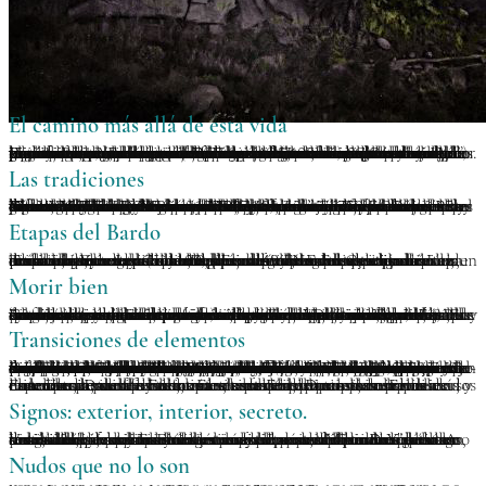
El camino más allá de esta vida
Un individuo que logra un Cuerpo de Luz o un Cuerpo de Arco Iris completamente perfeccionado en esta misma vida es como un holograma, una red de fotones de gasa, un poderoso campo electromagnético que se aferra a la forma humana hasta el momento asignado cuando llega el momento de abandonar la burbuja de carne. detrás. En el proceso de morir, tal ser puede negociar con certeza el estado posterior a la muerte o bardo (intermedio). Pueden pasar a otra vida conscientemente o manifestarse en una tierra pura y luminosa en un sistema estelar lejano. Pero ¿qué pasa con el resto de nosotros? ¿Cómo podemos aprender a navegar este territorio incierto con algún tipo de claridad o dirección? Sería agradable la presencia de gurús altamente desarrollados y con técnicas magistrales. He tenido la suerte de presenciar cómo tales seres literalmente sacan a un alma perdida del estado posterior a la muerte, o envían a un mortal común (incluso un animal) a una nube de arco iris en un día de cielo despejado, mediante la práctica de la transferencia o powa. . Pero esa gente no crece en los árboles. Para nosotros, necesitamos un método, una hoja de ruta y algún tipo de manual de instrucciones. ¡Afortunadamente existen, gracias a que no somos los primeros en enfrentar ese precipicio! A lo largo de los últimos 1.400 años de budismo Vajrayana, muchas mentes brillantes han realizado el trabajo transformador y han viajado por las dimensiones internas de la mente para investigar el territorio. Otros han muerto y han regresado como delogs (literalmente “retornados del más allá”) y han escrito sobre su viaje. Este asombroso legado está a nuestra disposición, sin importar la etapa de nuestro desarrollo ni el estado de nuestras ocupadas vidas.
Las tradiciones
El budismo tibetano es vasto en su alcance y profundidad. Pero sin duda el rincón más conocido y popular de ese paisaje es la colección de libros conocida como Libro Tibetano de los Muertos. Traducido y publicado por primera vez en Occidente por Walter Evans-Wentz en 1927, este texto influyó en una generación de pensadores. Y en este siglo, el Libro de la vida y la muerte de Sogyal Rinpoche fue una sensación pop unos 65 años después. Hoy en día podemos encontrar más de una docena de libros de este tipo escritos tanto por maestros tibetanos y butaneses como por practicantes occidentales. Contienen una gran cantidad de valiosos consejos dhármicos y de sentido común. Gran parte del contenido de estos textos se basa en la colección de textos “revelados” de Karma Lingpa del siglo XV. Pero los lectores habituales no se darán cuenta de que este es sólo uno de muchos sistemas de enseñanzas después de la muerte. Unos 300 años antes, el famoso yogui y autor Yonangpa relata haber conocido 16 tradiciones de bardo diferentes. El sistema de chöd de la santa más importante del Tíbet, MaChik Labdrön (1055-1149), también tiene un conciso y poderoso ritual de guía después de la muerte que es bastante distinto de las elaboradas visiones de Liberación al oír de Karma Lingpa. De hecho, el trabajo con los estados de transición de la vida, la muerte, los sueños y el más allá estaba bien establecido en el año 1100 y se originó con las enseñanzas de los 84 grandes Mahasiddhas desde el año 750 EC en adelante. Tilopa, Naropa y Matripa fueron importantes adeptos en la transición de estos textos a la fortaleza nevada de la meseta tibetana.
Etapas del Bardo
Todo el proceso del bardo generalmente se divide en la etapa de muerte, la etapa intermedia o de ultratumba y el proceso de renacimiento. Los diversos libros de los muertos representan rituales muy extensos y complejos con muchas partes móviles, en su mayoría relacionados con el proceso posterior a la muerte, que se extiende de siete a 49 días. En este breve artículo nos centramos en el proceso de muerte, particularmente porque implica de manera destacada una disolución secuencial de los Elementos. Es de destacar que la tradición Shangpa (c. 1100), que surgió de dos destacadas mahasiddhas de la India, Sukasiddhi y Niguma, tiene una práctica centrada únicamente en este proceso de disolución, un maravilloso ensayo del acto de morir. En comparación con la etapa posterior a la muerte, más difícil, la muerte consciente brinda la oportunidad de dar un enorme salto espiritual hacia adelante. Y nos enseña mucho sobre nuestra investigación en curso tanto de los Cinco Elementos como del Cuerpo de Luz.
Morir bien
La mentalidad del proceso de muerte es una consideración muy importante y se analiza ampliamente en los libros occidentales sobre cuidados paliativos y cuidados mortuorios (doola). El consejo de estar rodeado de amigos sonrientes y simpatizantes no se basa sólo en el sentimiento y el cuidado compasivo. Sí, lo que hicimos en nuestra vida tiene gran importancia, pero también hay algo dentro de la tradición Vajrayana llamado “arrojar karma”. Esto significa que aquello en lo que nos detenemos en los últimos días, horas y minutos de la vida puede impulsarnos hacia adelante con un impulso positivo o infernal. Con respecto a los demás, este no es momento de culpas, vergüenza, ira, odio, celos o mil otras emociones negativas. Para nosotros, este no es el momento para arrepentirnos, autoadvertirnos, compadecernos de nosotros mismos, preocuparnos, teorizar, fantasear o dudar. Dejar ir todo eso, mientras apreciamos el maravilloso viaje de la vida que hemos disfrutado, es una estrategia sólida. Ese es el karma (acción) que nos lanza (impulsa la mente) más allá de todo tipo de obstáculos e incluso puede compensar todo tipo de pasos en falso que inevitablemente hemos cometido a lo largo de nuestra vida. El amor y la compasión hacia nuestros seres queridos, nuestros ayudantes y nuestros maestros espirituales son primordiales. Ahora estamos listos para las etapas de disolución Elemental.
Transiciones de elementos
Cuando los Elementos desaparecen, lo hacen en secuencia. Si hemos practicado el trabajo con los Cinco Elementos, aprendiendo a disolverlos uno en el otro a diario, ya estaremos familiarizados con lo que está por venir. Pero más allá de cualquier cosa para la que podamos entrenar, algo muy especial está por suceder, algo que seríamos afortunados de haber experimentado al menos una vez en nuestra vida. Porque, a medida que cada Elemento aparece en el escenario del cuerpo-mente, ocurre una especie de purificación. Uno de los grandes misterios ocultos de nuestra encarnación humana es que dentro de nosotros existen diferentes estratos de fuerzas elementales, desde las más densas hasta las más finas. Todavía no tenemos una nomenclatura adecuada para estas capas energéticas, aunque los huesos básicos están ahí. Existe el sistema tradicional Samkhya o hindú de los cinco koshas o campos. JG Bennett nos proporciona un poderoso sistema de 12 energías en su libro Energías: Vital, Material y Cósmica, que van desde lo mecánico hasta lo cósmico, basado en los trabajos de su maestro, el famoso místico GI Gurdjieff. Ken Wilbur en su Breve historia de todo (1996) y otros libros tiene un esquema ampliado de ocho, 12 o 13 patrones de desarrollo personal y universal. Todos ellos siguen de cerca nuestro conocimiento de los Elementos y subelementos. Podemos concebirlos en un sentido numérico. Por ejemplo, el Elemento Fuego aparece en diferentes niveles: Fuego-1 (molecular); F-2 (celular); F-3 (biológico); F-4 (bioenergético), F-5 (psicológico), etc. Es evidente que podría haber muchas más divisiones y subdivisiones, especialmente a nivel de tejidos, órganos y procesos mentales. Pero por ahora, este esquema proporciona un marco para la realidad de estos niveles. El regalo más profundo de todo esto es que nuestro cuerpo contiene el nivel más alto posible de estas matrices Elementales. Llamemos a este nivel cósmico último “Elemento cero” (Elemento-0). Estas mejores fuerzas formativas normalmente no están a nuestra disposición. En la vida están inextricablemente mezclados con nuestra identidad material, biológica, molecular e incluso atómica. Gran parte del trabajo del yoga físico, la recitación de mantras, la meditación, la visualización y otros métodos sagrados tienen que ver con la liberación de estos Elementos primordialmente puros. De hecho, la formación del Cuerpo de Luz no es otra cosa que liberar, recolectar, condensar, activar y mezclar estos Elementos originales.
En el proceso de disolución elemental, como se describe en los textos tradicionales tibetanos, esos Elementos puros se describen como diosas, budas o dakinis. Durante muchos milenios, estos fenómenos indescriptibles e indescriptibles han sido personificados como seres espirituales, como una especie de puente hacia nuestra forma de percibir la realidad mundana. Dado que estos Elementos implican los niveles más elevados de conciencia, esto es bastante apropiado. El universo entero es sensible y todo participa de distintos niveles de conciencia, desde los fotones hasta el espacio-tiempo mismo, y cada estrato de los Elementos también abarca esas etapas de conciencia.
Signos: exterior, interior, secreto.
Varias manifestaciones externas y experiencias internas de la disolución de los Elementos se analizan ampliamente en los textos tibetanos y sus traducciones. Las descripciones de estas sensaciones, sonidos y visiones ayudan a un observador externo a monitorear la situación del individuo moribundo. Y pueden ser útiles, pero estas señales pueden ser difíciles de captar en una situación que evoluciona rápidamente. Más accesibles son los grandes cambios energéticos que se están produciendo. A través de la familiaridad con nuestros estados bioenergéticos habituales y con los Elementos en el día a día, tenemos más posibilidades de monitorear nuestro proceso con una curiosidad desapasionada y una feliz expectativa. Después de todo, sólo podemos hacer esto una vez en la vida. Sin embargo, antes de que podamos delinear las etapas, debemos aclarar un detalle técnico importante sobre el proceso llamado "desatar los nudos".
Nudos que no lo son