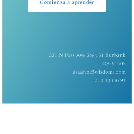
Comienza a aprender
321 N Pass Ave Ste 151 Burbank
CA 91505
asa@the5wisdoms.com
310 403 8791