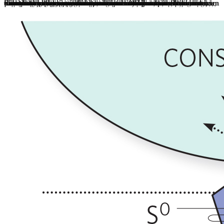
Se utiliza un lenguaje simbólico y mitológico para describir cómo se transforman los canales del cuerpo. Durante las prácticas yóguicas, o durante el proceso de muerte, se deshacen los llamados “nudos” dentro de los canales sutiles, particularmente aquellos que rodean los chakras. Estos entrelazamientos necesitan ser enderezados, por lo que los vientos o las bioenergías puedan fluir libremente. Los textos muestran minuciosos dibujos lineales de estas madejas enredadas, así como una versión de canales enderezados. Ahora sabemos que el sistema vascular primario es una parte importante de las vías de energía sutil, pero el modelo de una manguera de goma retorcida debe entenderse como figurativo, no literal. ¿A qué se refiere entonces? Durante la vida normal, los campos de energía alrededor de los chakras se han entrelazado con nuestros procesos biofísicos. Cuando se liberan repentinamente, ya sea a través del trabajo interno o al morir, ese campo de fuerza se retira. Entonces el átomo último de los Elementos queda libre. Si esto vive en el corazón de la espiral del ADN o en una formación molecular o atómica diferente, sólo podemos sospechar. Pero una vez liberado, es posible el proceso de fusionar los cinco elementos puros con nuestros elementos impuros. Si “desatar los nudos” se realiza en nuestra vida meditativa, a través de tummo u otros métodos tsa-lung (canales y energía psíquica), estamos ayudando a crear un Cuerpo de Luz. Cuando ocurre en el momento de la muerte, se llama bardo de la muerte.